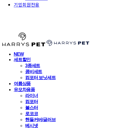
기업회원전용
HARRYSPET
NEW
세트할인
3종세트
콤비세트
컴포터 보닛세트
여름상품
유모차용품
라이너
컴포터
볼스터
로코코
핸들커버/글러브
베시넷