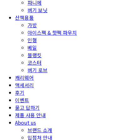
파니에
버기 보닛
산책용품
가방
아이스팩 & 핫팩 파우치
인형
베일
블랭킷
코스터
버기 로브
캐리웨어
액세서리
후기
이벤트
묻고 답하기
제품 사용 안내
About us
브랜드 소개
입점처 안내