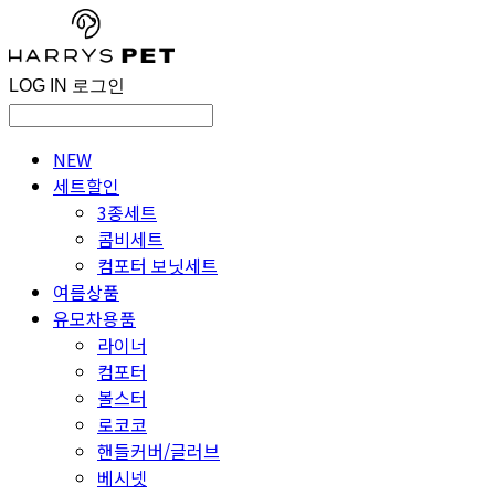
LOG IN
로그인
NEW
세트할인
3종세트
콤비세트
컴포터 보닛세트
여름상품
유모차용품
라이너
컴포터
볼스터
로코코
핸들커버/글러브
베시넷