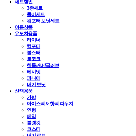
세트할인
3종세트
콤비세트
컴포터 보닛세트
여름상품
유모차용품
라이너
컴포터
볼스터
로코코
핸들커버/글러브
베시넷
파니에
버기 보닛
산책용품
가방
아이스팩 & 핫팩 파우치
인형
베일
블랭킷
코스터
버기 로브