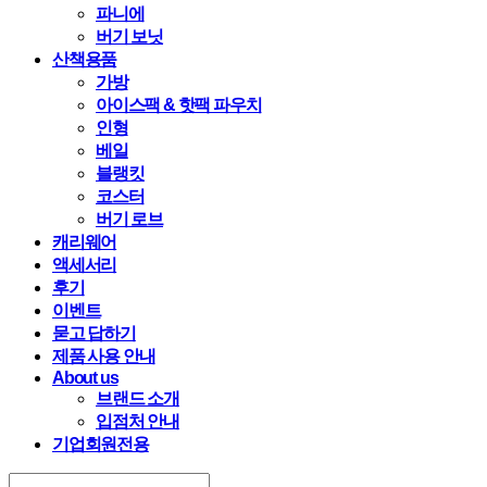
파니에
버기 보닛
산책용품
가방
아이스팩 & 핫팩 파우치
인형
베일
블랭킷
코스터
버기 로브
캐리웨어
액세서리
후기
이벤트
묻고 답하기
제품 사용 안내
About us
브랜드 소개
입점처 안내
기업회원전용