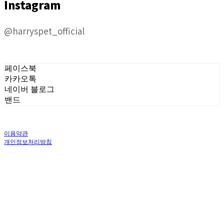
Instagram
@harryspet_official
페이스북
카카오톡
네이버 블로그
밴드
이용약관
개인정보처리방침
사업자정보확인
상호: 주식회사 오브앤 | 대표: 유정훈 | 개인정보관리책임자: 정준영 | 전화: 070-
4458-1500 | 이메일: help@ummawa.com
주소: 서울특별시 금천구 가산디지털2로 98 | 사업자등록번호:
119-87-02147
| 통
신판매:
제2018-서울금천-1604호
| 호스팅제공자: (주)식스샵