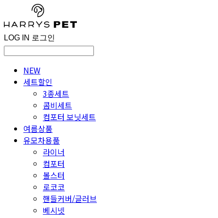
LOG IN
로그인
NEW
세트할인
3종세트
콤비세트
컴포터 보닛세트
여름상품
유모차용품
라이너
컴포터
볼스터
로코코
핸들커버/글러브
베시넷