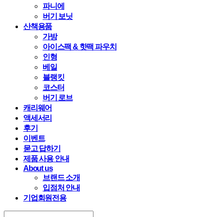
파니에
버기 보닛
산책용품
가방
아이스팩 & 핫팩 파우치
인형
베일
블랭킷
코스터
버기 로브
캐리웨어
액세서리
후기
이벤트
묻고 답하기
제품 사용 안내
About us
브랜드 소개
입점처 안내
기업회원전용