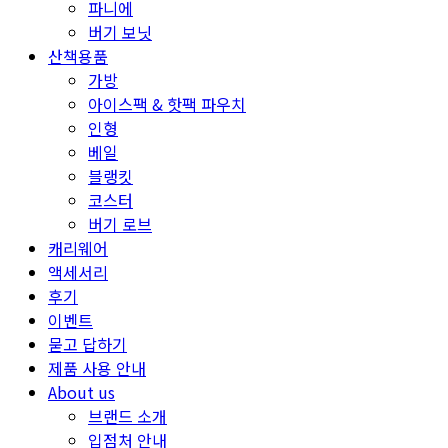
파니에
버기 보닛
산책용품
가방
아이스팩 & 핫팩 파우치
인형
베일
블랭킷
코스터
버기 로브
캐리웨어
액세서리
후기
이벤트
묻고 답하기
제품 사용 안내
About us
브랜드 소개
입점처 안내