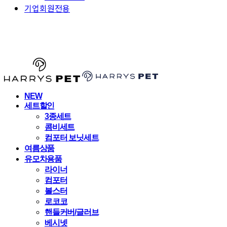
기업회원전용
HARRYSPET
NEW
세트할인
3종세트
콤비세트
컴포터 보닛세트
여름상품
유모차용품
라이너
컴포터
볼스터
로코코
핸들커버/글러브
베시넷