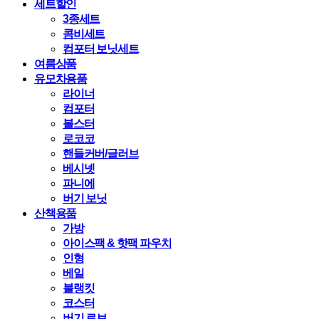
세트할인
3종세트
콤비세트
컴포터 보닛세트
여름상품
유모차용품
라이너
컴포터
볼스터
로코코
핸들커버/글러브
베시넷
파니에
버기 보닛
산책용품
가방
아이스팩 & 핫팩 파우치
인형
베일
블랭킷
코스터
버기 로브