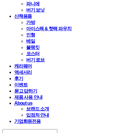
파니에
버기 보닛
산책용품
가방
아이스팩 & 핫팩 파우치
인형
베일
블랭킷
코스터
버기 로브
캐리웨어
액세서리
후기
이벤트
묻고 답하기
제품 사용 안내
About us
브랜드 소개
입점처 안내
기업회원전용