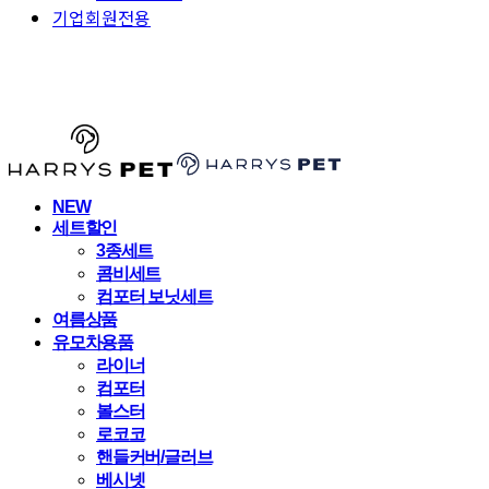
기업회원전용
HARRYSPET
NEW
세트할인
3종세트
콤비세트
컴포터 보닛세트
여름상품
유모차용품
라이너
컴포터
볼스터
로코코
핸들커버/글러브
베시넷