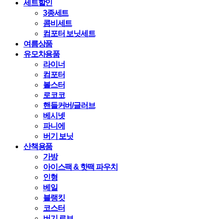
세트할인
3종세트
콤비세트
컴포터 보닛세트
여름상품
유모차용품
라이너
컴포터
볼스터
로코코
핸들커버/글러브
베시넷
파니에
버기 보닛
산책용품
가방
아이스팩 & 핫팩 파우치
인형
베일
블랭킷
코스터
버기 로브