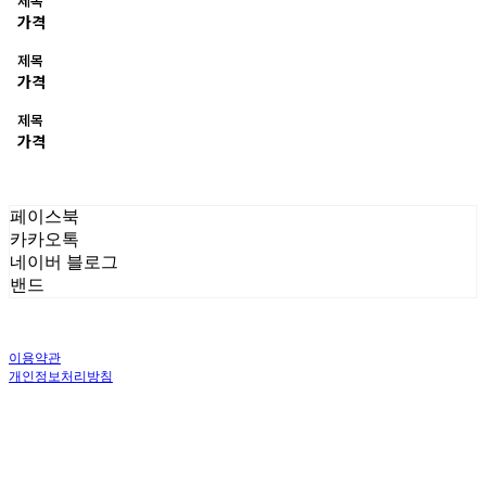
제목
가격
제목
가격
제목
가격
페이스북
카카오톡
네이버 블로그
밴드
이용약관
개인정보처리방침
사업자정보확인
상호: 주식회사 오브앤 | 대표: 유정훈 | 개인정보관리책임자: 정준영 | 전화: 070-
4458-1500 | 이메일: help@ummawa.com