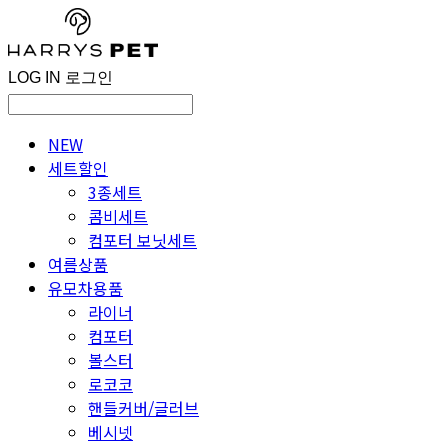
LOG IN
로그인
NEW
세트할인
3종세트
콤비세트
컴포터 보닛세트
여름상품
유모차용품
라이너
컴포터
볼스터
로코코
핸들커버/글러브
베시넷