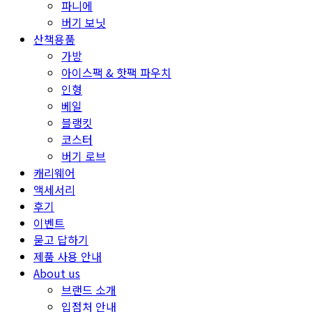
파니에
버기 보닛
산책용품
가방
아이스팩 & 핫팩 파우치
인형
베일
블랭킷
코스터
버기 로브
캐리웨어
액세서리
후기
이벤트
묻고 답하기
제품 사용 안내
About us
브랜드 소개
입점처 안내