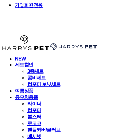
기업회원전용
HARRYSPET
NEW
세트할인
3종세트
콤비세트
컴포터 보닛세트
여름상품
유모차용품
라이너
컴포터
볼스터
로코코
핸들커버/글러브
베시넷