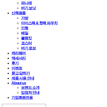
파니에
버기 보닛
산책용품
가방
아이스팩 & 핫팩 파우치
인형
베일
블랭킷
코스터
버기 로브
캐리웨어
액세서리
후기
이벤트
묻고 답하기
제품 사용 안내
About us
브랜드 소개
입점처 안내
기업회원전용