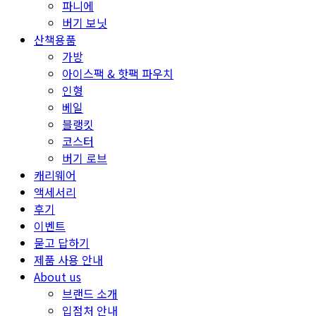
파니에
버기 보닛
산책용품
가방
아이스팩 & 핫팩 파우치
인형
베일
블랭킷
코스터
버기 로브
캐리웨어
액세서리
후기
이벤트
묻고 답하기
제품 사용 안내
About us
브랜드 소개
입점처 안내