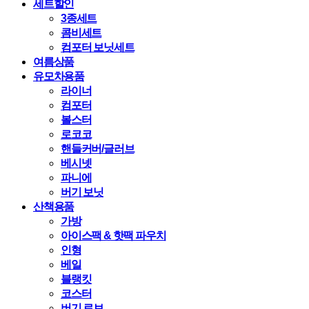
세트할인
3종세트
콤비세트
컴포터 보닛세트
여름상품
유모차용품
라이너
컴포터
볼스터
로코코
핸들커버/글러브
베시넷
파니에
버기 보닛
산책용품
가방
아이스팩 & 핫팩 파우치
인형
베일
블랭킷
코스터
버기 로브