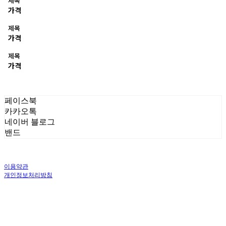
제목
가격
제목
가격
제목
가격
페이스북
카카오톡
네이버 블로그
밴드
이용약관
개인정보처리방침
사업자정보확인
상호: 주식회사 오브앤 | 대표: 유정훈 | 개인정보관리책임자: 정준영 | 전화: 070-
4458-1500 | 이메일: help@ummawa.com