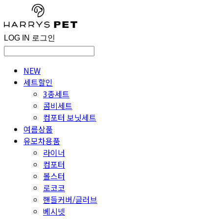
LOG IN
로그인
NEW
세트할인
3종세트
콤비세트
컴포터 보닛세트
여름상품
유모차용품
라이너
컴포터
볼스터
로코코
핸들커버/글러브
베시넷