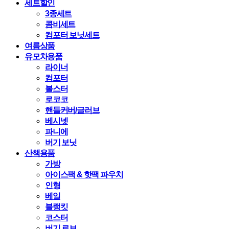
세트할인
3종세트
콤비세트
컴포터 보닛세트
여름상품
유모차용품
라이너
컴포터
볼스터
로코코
핸들커버/글러브
베시넷
파니에
버기 보닛
산책용품
가방
아이스팩 & 핫팩 파우치
인형
베일
블랭킷
코스터
버기 로브