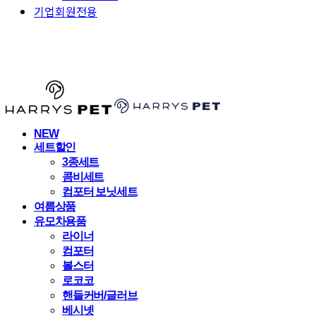
기업회원전용
HARRYSPET
NEW
세트할인
3종세트
콤비세트
컴포터 보닛세트
여름상품
유모차용품
라이너
컴포터
볼스터
로코코
핸들커버/글러브
베시넷