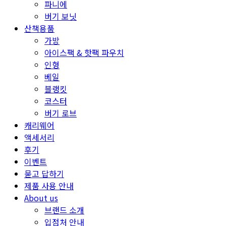
파니에
버기 보닛
산책용품
가방
아이스팩 & 핫팩 파우치
인형
베일
블랭킷
코스터
버기 로브
캐리웨어
액세서리
후기
이벤트
묻고 답하기
제품 사용 안내
About us
브랜드 소개
입점처 안내