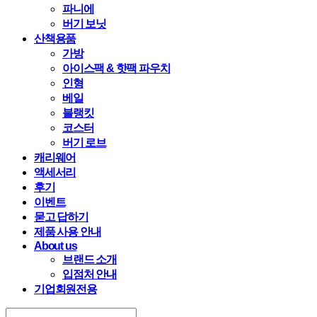
파니에
버기 보닛
산책용품
가방
아이스팩 & 핫팩 파우치
인형
베일
블랭킷
코스터
버기 로브
캐리웨어
액세서리
후기
이벤트
묻고 답하기
제품 사용 안내
About us
브랜드 소개
입점처 안내
기업회원전용