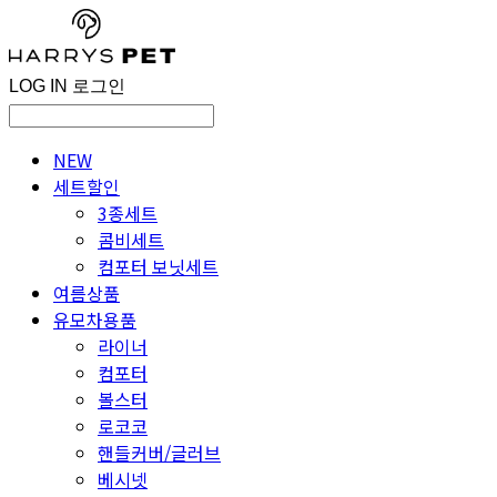
LOG IN
로그인
NEW
세트할인
3종세트
콤비세트
컴포터 보닛세트
여름상품
유모차용품
라이너
컴포터
볼스터
로코코
핸들커버/글러브
베시넷