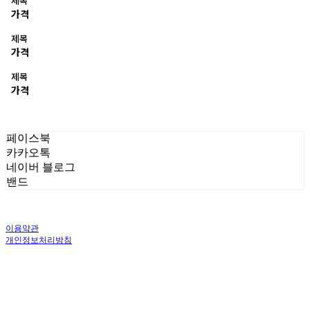
제목
가격
제목
가격
제목
가격
페이스북
카카오톡
네이버 블로그
밴드
이용약관
개인정보처리방침
사업자정보확인
상호: 주식회사 오브앤 | 대표: 유정훈 | 개인정보관리책임자: 정준영 | 전화: 070-
4458-1500 | 이메일: help@ummawa.com