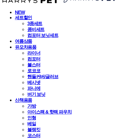
NEW
세트할인
3종세트
콤비세트
컴포터 보닛세트
여름상품
유모차용품
라이너
컴포터
볼스터
로코코
핸들커버/글러브
베시넷
파니에
버기 보닛
산책용품
가방
아이스팩 & 핫팩 파우치
인형
베일
블랭킷
코스터