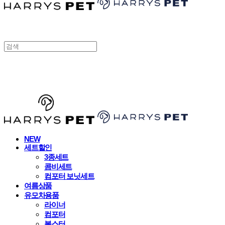
HARRYSPET
NEW
세트할인
3종세트
콤비세트
컴포터 보닛세트
여름상품
유모차용품
라이너
컴포터
볼스터