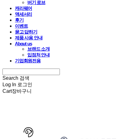
버기 로브
캐리웨어
액세서리
후기
이벤트
묻고 답하기
제품 사용 안내
About us
브랜드 소개
입점처 안내
기업회원전용
Search
검색
Log In
로그인
Cart
장바구니
HARRYSPET