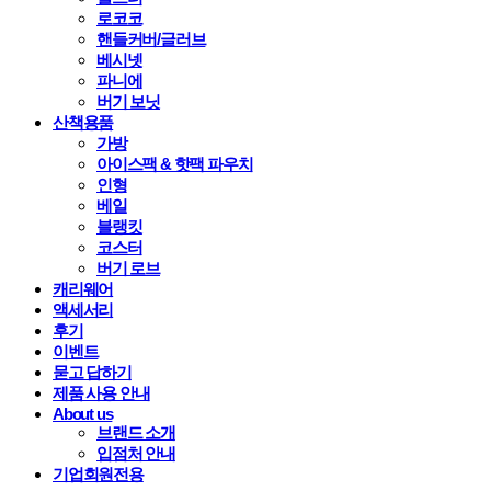
로코코
핸들커버/글러브
베시넷
파니에
버기 보닛
산책용품
가방
아이스팩 & 핫팩 파우치
인형
베일
블랭킷
코스터
버기 로브
캐리웨어
액세서리
후기
이벤트
묻고 답하기
제품 사용 안내
About us
브랜드 소개
입점처 안내
기업회원전용