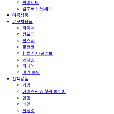
콤비세트
컴포터 보닛세트
여름상품
유모차용품
라이너
컴포터
볼스터
로코코
핸들커버/글러브
베시넷
파니에
버기 보닛
산책용품
가방
아이스팩 & 핫팩 파우치
인형
베일
블랭킷