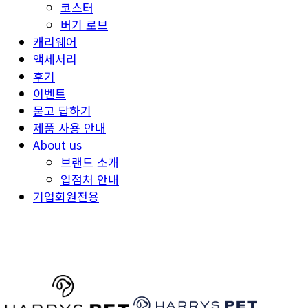
코스터
버기 로브
캐리웨어
액세서리
후기
이벤트
묻고 답하기
제품 사용 안내
About us
브랜드 소개
입점처 안내
기업회원전용
HARRYSPET