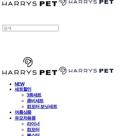
HARRYSPET
NEW
세트할인
3종세트
콤비세트
컴포터 보닛세트
여름상품
유모차용품
라이너
컴포터
볼스터