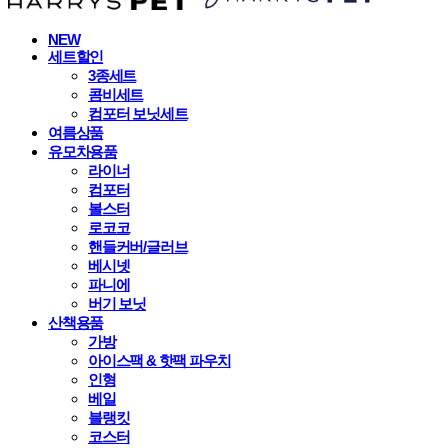
NEW
세트할인
3종세트
콤비세트
컴포터 보닛세트
여름상품
유모차용품
라이너
컴포터
볼스터
로코코
핸들커버/글러브
베시넷
파니에
버기 보닛
산책용품
가방
아이스팩 & 핫팩 파우치
인형
베일
블랭킷
코스터