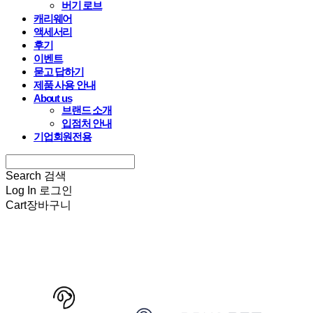
버기 로브
캐리웨어
액세서리
후기
이벤트
묻고 답하기
제품 사용 안내
About us
브랜드 소개
입점처 안내
기업회원전용
Search
검색
Log In
로그인
Cart
장바구니
HARRYSPET