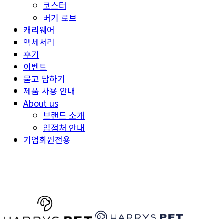
코스터
버기 로브
캐리웨어
액세서리
후기
이벤트
묻고 답하기
제품 사용 안내
About us
브랜드 소개
입점처 안내
기업회원전용
HARRYSPET