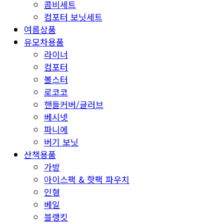
콤비세트
컴포터 보닛세트
여름상품
유모차용품
라이너
컴포터
볼스터
로코코
핸들커버/글러브
베시넷
파니에
버기 보닛
산책용품
가방
아이스팩 & 핫팩 파우치
인형
베일
블랭킷