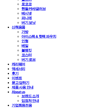
로코코
핸들커버/글러브
베시넷
파니에
버기 보닛
산책용품
가방
아이스팩 & 핫팩 파우치
인형
베일
블랭킷
코스터
버기 로브
캐리웨어
액세서리
후기
이벤트
묻고 답하기
제품 사용 안내
About us
브랜드 소개
입점처 안내
기업회원전용